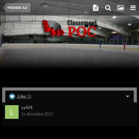
PEEWEE AA
Like
(1)
LyS76
11 décembre 2017