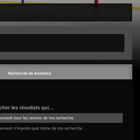
Recherche de membres
her les résultats qui…
iennent
tous
les termes de ma recherche
iennent
n’importe
quel terme de ma recherche