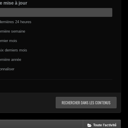
e mise à jour
dernières 24 heures
ernière semaine
ernier mois
six derniers mois
ernière année
onnaliser
RECHERCHER DANS LES CONTENUS
Toute l’activité