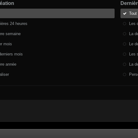
éation
Dernièr
Tout
ières 24 heures
Les 
ère semaine
La d
er mois
Le d
derniers mois
Les 
ère année
La d
liser
Pers