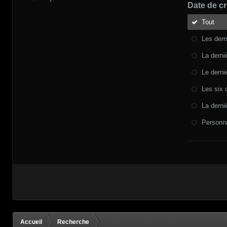
Date de cr
Tout
Les dern
La derni
Le derni
Les six 
La derni
Personna
Accueil
Recherche