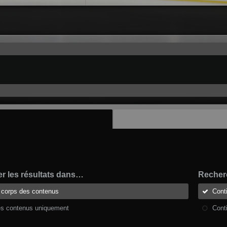
r les résultats dans…
Recherc
t corps des contenus
Cont
es contenus uniquement
Cont