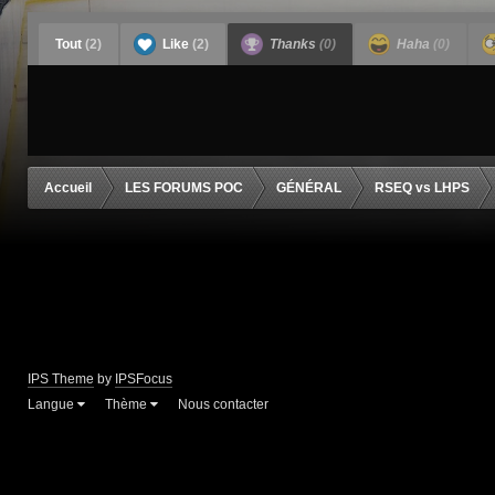
Tout
(2)
Like
(2)
Thanks
(0)
Haha
(0)
Accueil
LES FORUMS POC
GÉNÉRAL
RSEQ vs LHPS
IPS Theme
by
IPSFocus
Langue
Thème
Nous contacter