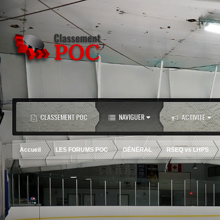
CLASSEMENT POC
NAVIGUER
ACTIVITÉ
Accueil
LES FORUMS POC
GÉNÉRAL
RSEQ vs LHPS