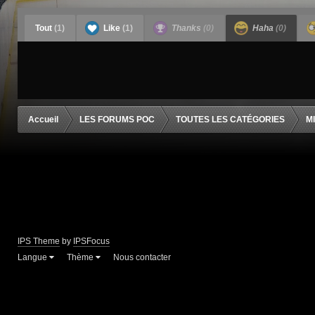
Tout
(1)
Like
(1)
Thanks
(0)
Haha
(0)
Accueil
LES FORUMS POC
TOUTES LES CATÉGORIES
M
IPS Theme
by
IPSFocus
Langue
Thème
Nous contacter