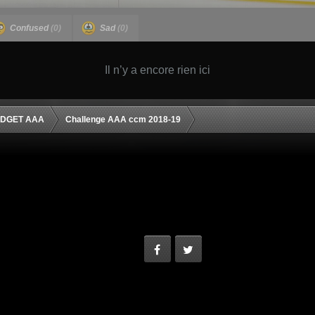
Confused
(0)
Sad
(0)
Il n’y a encore rien ici
IDGET AAA
Challenge AAA ccm 2018-19
Facebook
Twitter