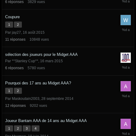
6
réponses
3829
vues
mars
2016
Coupure
1
2
18
Par
jay27
,
16 août 2015
août
2015
11
réponses
10848
vues
sélection des joueurs pour le Midget AAA
Par
**Stanley Cup**
,
16 mars 2015
18
6
réponses
5780
vues
mars
2015
Pourquoi des 17 ans au Midget AAA?
1
2
30
Par
Maskoutain2003
,
28 septembre 2014
septemb
2014
12
réponses
9202
vues
Joueur Bantam AAA de 14 ans au Midget AAA
1
2
3
4
14