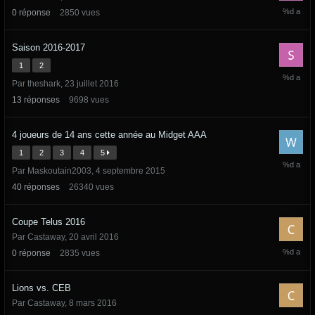
6
0
réponse
2850
vues
novembr
2016
Saison 2016-2017
1
2
22
Par
theshark
,
23 juillet 2016
août
2016
13
réponses
9698
vues
4 joueurs de 14 ans cette année au Midget AAA
1
2
3
4
5
21
Par
Maskoutain2003
,
4 septembre 2015
août
2016
40
réponses
26340
vues
Coupe Telus 2016
Par
Castaway
,
20 avril 2016
20
0
réponse
2835
vues
avril
2016
Lions vs. CEB
Par
Castaway
,
8 mars 2016
20