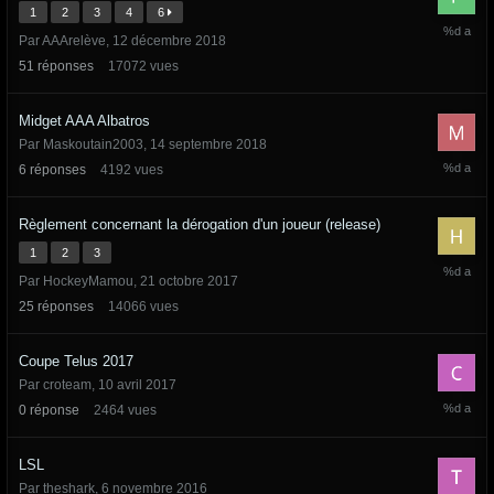
1
2
3
4
6
26
Par
AAArelève
,
12 décembre 2018
janvier
2019
51
réponses
17072
vues
Midget AAA Albatros
Par
Maskoutain2003
,
14 septembre 2018
16
6
réponses
4192
vues
septemb
2018
Règlement concernant la dérogation d'un joueur (release)
1
2
3
27
Par
HockeyMamou
,
21 octobre 2017
octobre
2017
25
réponses
14066
vues
Coupe Telus 2017
Par
croteam
,
10 avril 2017
10
0
réponse
2464
vues
avril
2017
LSL
Par
theshark
,
6 novembre 2016