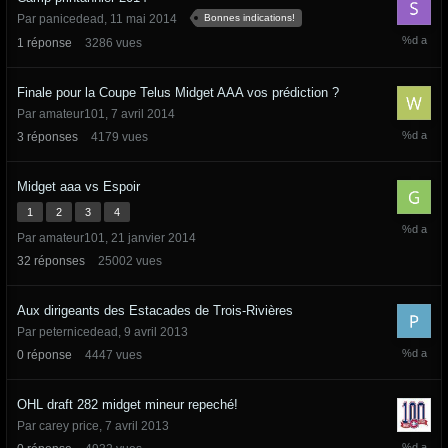
Bonnes indications!
Par
panicedead
,
11 mai 2014
11
1
réponse
3286
vues
mai
2014
Finale pour la Coupe Telus Midget AAA vos prédiction ?
Par
amateur101
,
7 avril 2014
18
3
réponses
4179
vues
avril
2014
Midget aaa vs Espoir
1
2
3
4
10
Par
amateur101
,
21 janvier 2014
avril
2014
32
réponses
25002
vues
Aux dirigeants des Estacades de Trois-Rivières
Par
peternicedead
,
9 avril 2013
9
0
réponse
4447
vues
avril
2013
OHL draft 282 midget mineur repeché!
Par
carey price
,
7 avril 2013
7