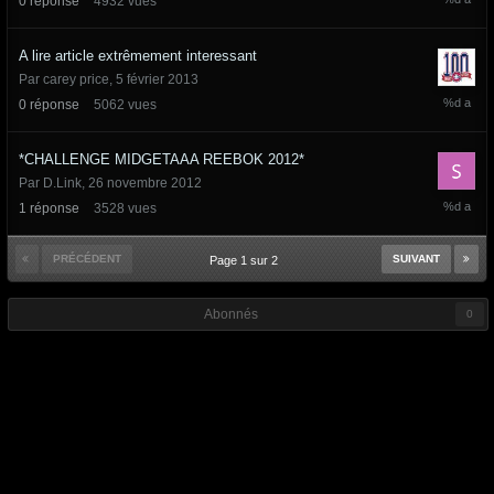
0
réponse
4932
vues
avril
2013
A lire article extrêmement interessant
Par
carey price
,
5 février 2013
5
0
réponse
5062
vues
février
2013
*CHALLENGE MIDGETAAA REEBOK 2012*
Par
D.Link
,
26 novembre 2012
29
1
réponse
3528
vues
novembr
2012
PRÉCÉDENT
SUIVANT
Page 1 sur 2
Abonnés
0