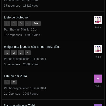
Par
Macman
,
18 juin 2014
septemb
2014
37
réponses
18825
vues
Liste de protection
1
2
3
4
16
23
Par
Shawini
,
5 juillet 2014
août
2014
152
réponses
46981
vues
midget aaa joueurs nés en oct. nov. déc.
1
2
3
4
12
Par
hockeypelletier
,
18 juin 2014
juillet
2014
33
réponses
20885
vues
liste du csr 2014
1
2
21
Par
hockeypelletier
,
10 mai 2014
juin
2014
11
réponses
10437
vues
Camp printannier 2014