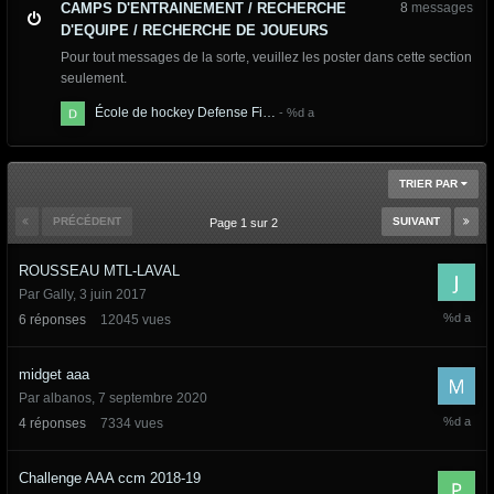
CAMPS D'ENTRAINEMENT / RECHERCHE
8
messages
D'EQUIPE / RECHERCHE DE JOUEURS
Pour tout messages de la sorte, veuillez les poster dans cette section
seulement.
École de hockey Defense Fi…
TRIER PAR
PRÉCÉDENT
SUIVANT
Page 1 sur 2
ROUSSEAU MTL-LAVAL
Par
Gally
,
3 juin 2017
6
6
réponses
12045
vues
février
2024
midget aaa
Par
albanos
,
7 septembre 2020
11
4
réponses
7334
vues
septemb
2020
Challenge AAA ccm 2018-19