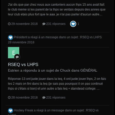
J'ai dis que par chez nous aux cantoniers aucun lhps 15 ans avait fait
le club meme si les parent de la lhps se ventais depuis des annes que
leur club etais plus fort que le aaa. je n'ai pas parler d'aucun autre...
29 novembre 2018
231 réponses
1
Président
a réagi à un message dans un sujet :
RSEQ vs LHPS
28 novembre 2018
RSEQ vs LHPS
Estrien a répondu à un sujet de Chuck dans
GÉNÉRAL
Réponse-13 ont juste jouer dans la leq, 4 ont juste jouer lhps, 2 on fais
les 2 mais on fini dans la leq (je sais pas pourquoi il on pas continué
lhps si c'étais si bon) et unn autre a fais leq + stanstead college. ...
28 novembre 2018
231 réponses
Hockey Freak
a réagi à un message dans un sujet :
RSEQ vs