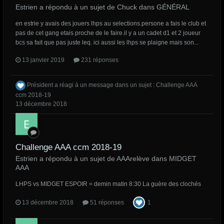
Estrien a répondu à un sujet de Chuck dans
GÉNÉRAL
en estrie y avais des jouers lhps au selections.persone a fais le club et
pas de cet gang etais proche de le faire.il y a un cadet d1 et 2 joueur
bcs sa fait que pas juste leq. ici aussi les lhps se plaigne mais son...
13 janvier 2019
231 réponses
Président
a réagi à un message dans un sujet :
Challenge AAA
ccm 2018-19
13 décembre 2018
Challenge AAA ccm 2018-19
Estrien a répondu à un sujet de AAArelève dans
MIDGET
AAA
LHPS vs MIDGET ESPOIR = demin matin 8:30 La guère des clochés
13 décembre 2018
51 réponses
1