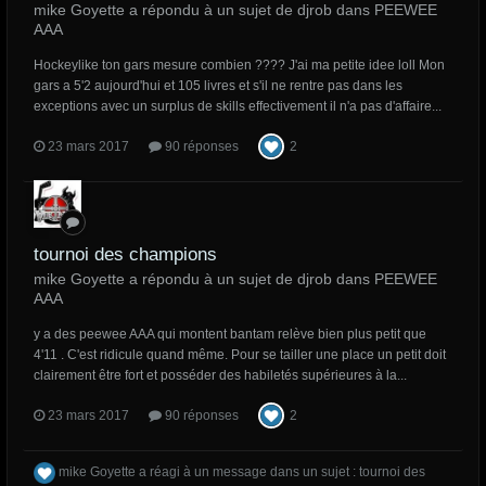
mike Goyette a répondu à un sujet de djrob dans
PEEWEE
AAA
Hockeylike ton gars mesure combien ???? J'ai ma petite idee loll Mon
gars a 5'2 aujourd'hui et 105 livres et s'il ne rentre pas dans les
exceptions avec un surplus de skills effectivement il n'a pas d'affaire...
23 mars 2017
90 réponses
2
tournoi des champions
mike Goyette a répondu à un sujet de djrob dans
PEEWEE
AAA
y a des peewee AAA qui montent bantam relève bien plus petit que
4'11 . C'est ridicule quand même. Pour se tailler une place un petit doit
clairement être fort et posséder des habiletés supérieures à la...
23 mars 2017
90 réponses
2
mike Goyette
a réagi à un message dans un sujet :
tournoi des