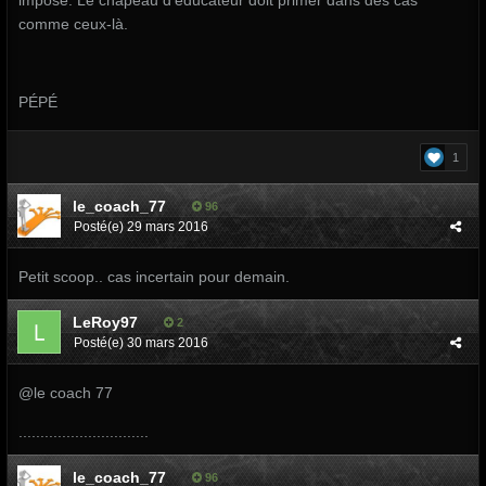
imposé. Le chapeau d'éducateur doit primer dans des cas
comme ceux-là.
PÉPÉ
1
le_coach_77
96
Posté(e)
29 mars 2016
Petit scoop.. cas incertain pour demain.
LeRoy97
2
Posté(e)
30 mars 2016
@le coach 77
..............................
le_coach_77
96