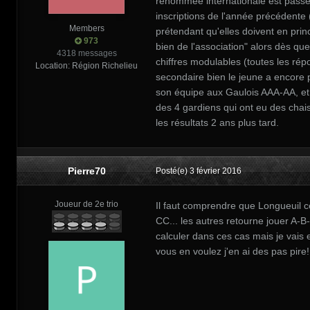
renommée internationale est passé
inscriptions de l'année précédente (c
Members
prétendant qu'elles doivent en princ
973
bien de l'association" alors dès que
4318 messages
chiffres modulables (toutes les rép
Location
: Région Richelieu
secondaire bien le jeune a encore 
son équipe aux Gaulois AAA-AA, et 
des 4 gardiens qui ont eu des chais
les résultats 2 ans plus tard.
Pierre70
Posté(e)
3 février 2016
Joueur de 2e trio
Il faut comprendre que Longueuil c
CC... les autres retourne jouer A-
calculer dans ces cas mais je vais 
vous en voulez j'en ai des pas pire!