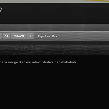
?
14
SUIVANT
Page 9 sur 16
e de la marge d'erreur administrative hahahahahah