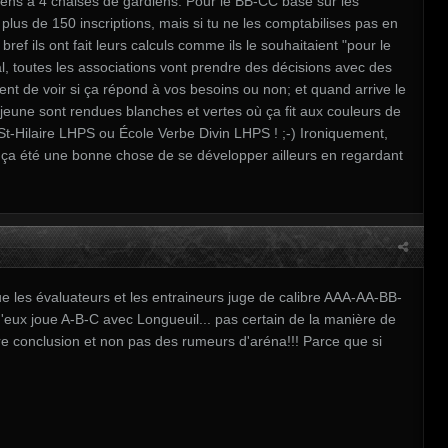
ens à 4 chaises de gardiens. Pour le BB-CC basé sur les
ait plus de 150 inscriptions, mais si tu ne les comptabilises pas en
ref ils ont fait leurs calculs comme ils le souhaitaient "pour le
nal, toutes les associations vont prendre des décisions avec des
ent de voir si ça répond à vos besoins ou non; et quand arrive le
jeune sont rendues blanches et vertes où ça fit aux couleurs de
St-Hilaire LHPS ou École Verbe Divin LHPS ! ;-) Ironiquement,
nc ça été une bonne chose de se développer ailleurs en regardant
e les évaluateurs et les entraineurs juge de calibre AAA-AA-BB-
'eux joue A-B-C avec Longueuil... pas certain de la manière de
pre conclusion et non pas des rumeurs d'aréna!!! Parce que si