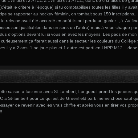
 de 1 ATBB et 2 ATCC à 1 ATBB et 1 ATCC, donc de 6 chaises de gardi
'était le critère à l'époque) si tu comptabilises toutes les filles il y av
ipe se rapporter au hockey féminin, on tombait sous 150 inscriptions... b
 le release avait été accordé en août ils ont perdu un goaler ;-). Au fi
onses sont justifiables dans un sens ou l'autre) mais à vous chaque par
plus d'options devant lui si vous en avez les moyens. Les pads de mon 
curieusement ça fiterait aussi dans le secteur les couleurs du Collège 
es il y a 2 ans, 1 ne joue plus et 1 autre est parti en LHPP M12... do
ette saison a fusionné avec St-Lambert, Longueuil prend les joueurs qu
B-C a St-lambert pour ce qui est de Greenfield park même chose sauf qu
essayer de revenir avec les vrais chiffre et après vous en tirer vos pro
!!