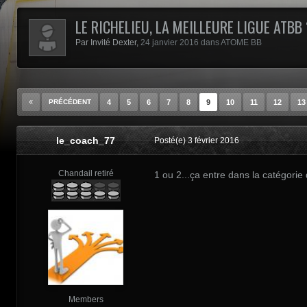
LE RICHELIEU, LA MEILLEURE LIGUE ATBB 
Par Invité Dexter,
24 janvier 2016
dans
ATOME BB
PRÉCÉDENT
4
5
6
7
8
9
10
11
12
13
le_coach_77
Posté(e)
3 février 2016
Chandail retiré
1 ou 2...ça entre dans la catégori
Members