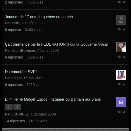
2
réponses
4368
vues
septemb
2009
Joueurs de 17 ans du quebec en ontario
Par Invité,
20 août 2009
20
0
réponse
3403
vues
août
2009
Ça commence par la FÉDÉRATION!!! qui la Gouverne?voilà!
Par
ScottyBowman
,
7 février 2009
1
6
réponses
5129
vues
juin
2009
Du caractère SVP!
Par
Knight
,
16 mai 2009
31
9
réponses
6210
vues
mai
2009
Éliminer le Midget Espoir: instaurer du Bantam sur 3 ans
1
2
31
Par
LOUPINEUR
,
25 mars 2009
mai
2009
14
réponses
11025
vues