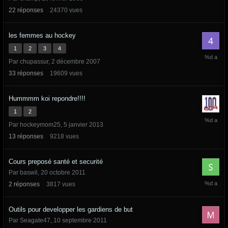
2014
22
réponses
24370
vues
les femmes au hockey
1
2
3
4
5
Par
chupassur
,
2 décembre 2007
février
2014
33
réponses
19609
vues
Hummmm koi repondre!!!!
1
2
19
Par
hockeymom25
,
5 janvier 2013
avril
2013
13
réponses
9218
vues
Cours preposé santé et securité
Par
baswil
,
20 octobre 2011
20
2
réponses
3817
vues
décembr
2012
Outils pour developper les gardiens de but
Par
Seagate47
,
10 septembre 2011
26