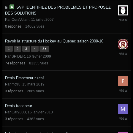
SVP IDENTIFIEZ DES PROBLÈMES ET PROPOSEZ
DES SOLUTIONS
11
Par
OursVolant
,
11 juillet 2007
juillet
0
réponse
14062
vues
2007
Revoir la structure du Hockey au Quebec saison 2009-10
1
2
3
4
8
3
Par
SPIDER
,
16 février 2009
juillet
2019
74
réponses
83355
vues
Denis Francoeur rules!
Par
mctru
,
15 mars 2019
15
3
réponses
2869
vues
mars
2019
Denis francoeur
Par
Gar2003
,
15 janvier 2013
15
3
réponses
4362
vues
mars
2019