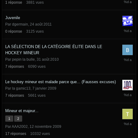
1
réponse
3881
vues
mars
2012
Juvenile
Par
dgermain
,
24 août 2011
24
0
réponse
3125
vues
août
2011
LA SÉLECTION DE LA CATÉGOIRE ÉLITE DANS LE
HOCKEY MINEUR
31
Par
pepin la bulle
,
31 août 2010
janvier
7
réponses
6090
vues
2011
Le hockey mineur est malade parce que... (Fausses excuses)
Par
la gamic13
,
7 janvier 2009
18
7
réponses
5661
vues
août
2010
Mineur et majeur...
1
2
29
Par
AAA2002
,
12 novembre 2009
juillet
2010
17
réponses
10332
vues