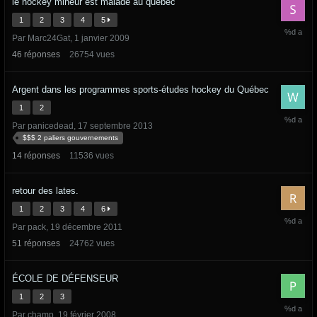
le hockey mineur est malade au québec
1
2
3
4
5
28
Par
Marc24Gat
,
1 janvier 2009
novembr
2018
46
réponses
26754
vues
Argent dans les programmes sports-études hockey du Québec
1
2
28
Par
panicedead
,
17 septembre 2013
mai
$$$ 2 paliers gouvernements
2017
14
réponses
11536
vues
retour des lates.
1
2
3
4
6
2
Par
pack
,
19 décembre 2011
mai
2017
51
réponses
24762
vues
ÉCOLE DE DÉFENSEUR
1
2
3
7
Par
champ
,
19 février 2008
juillet