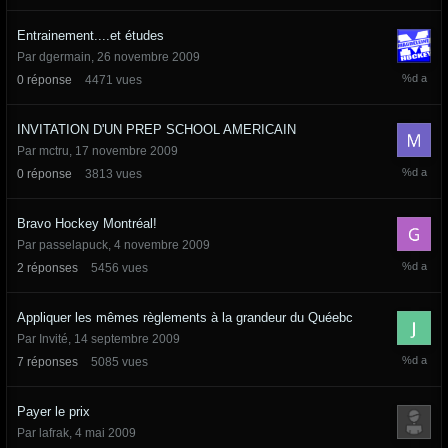
Entrainement....et études
Par
dgermain
,
26 novembre 2009
26
0
réponse
4471
vues
novembr
2009
INVITATION D'UN PREP SCHOOL AMERICAIN
Par
mctru
,
17 novembre 2009
17
0
réponse
3813
vues
novembr
2009
Bravo Hockey Montréal!
Par
passelapuck
,
4 novembre 2009
8
2
réponses
5456
vues
novembr
2009
Appliquer les mêmes règlements à la grandeur du Quéebc
Par Invité,
14 septembre 2009
9
7
réponses
5085
vues
octobre
2009
Payer le prix
Par
lafrak
,
4 mai 2009
2